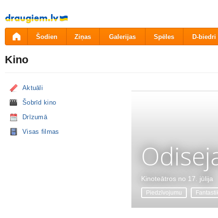
Pāriet
uz
saturu
Šodien
Ziņas
Galerijas
Spēles
D-biedri
Kino
Aktuāli
Šobrīd kino
Drīzumā
Visas filmas
Odisej
Kinoteātros no 17. jūlija
Piedzīvojumu
Fantasti