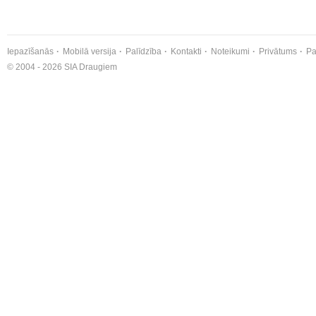
Iepazīšanās
Mobilā versija
Palīdzība
Kontakti
Noteikumi
Privātums
Pa
© 2004 - 2026 SIA Draugiem