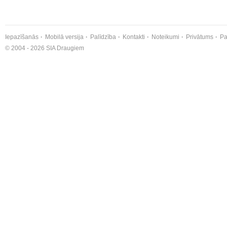
Iepazīšanās
Mobilā versija
Palīdzība
Kontakti
Noteikumi
Privātums
Pa
© 2004 - 2026 SIA Draugiem