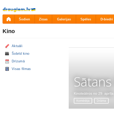
Pāriet
uz
saturu
Šodien
Ziņas
Galerijas
Spēles
D-biedri
Kino
Aktuāli
Šobrīd kino
Drīzumā
Visas filmas
Sātans
Kinoteātros no 29. aprīļa
Komēdija
Drāma