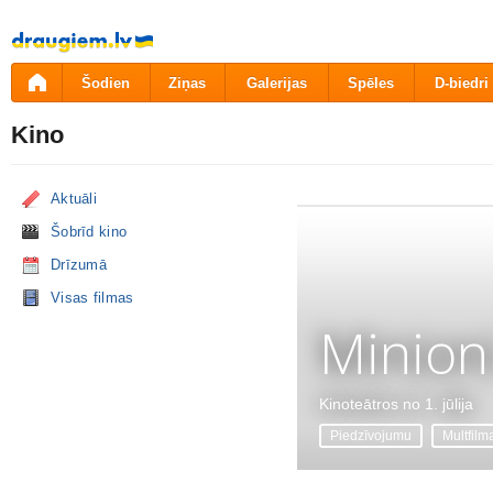
Pāriet
uz
saturu
Šodien
Ziņas
Galerijas
Spēles
D-biedri
Kino
Aktuāli
Šobrīd kino
Drīzumā
Visas filmas
Minion
Kinoteātros no 1. jūlija
Piedzīvojumu
Multfilm