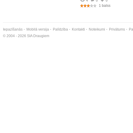
4
0
0
1 balss
Iepazīšanās
Mobilā versija
Palīdzība
Kontakti
Noteikumi
Privātums
Pa
© 2004 - 2026 SIA Draugiem