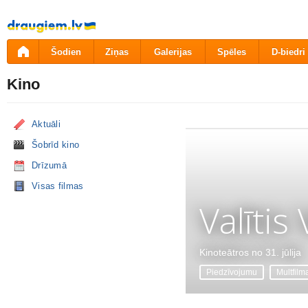
Pāriet
uz
saturu
Šodien
Ziņas
Galerijas
Spēles
D-biedri
Kino
Aktuāli
Šobrīd kino
Drīzumā
Visas filmas
Valītis
Kinoteātros no 31. jūlija
Piedzīvojumu
Multfilm