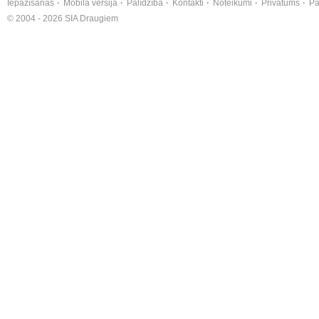
Iepazīšanās
Mobilā versija
Palīdzība
Kontakti
Noteikumi
Privātums
Pa
© 2004 - 2026 SIA Draugiem