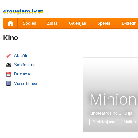
Pāriet
uz
saturu
Šodien
Ziņas
Galerijas
Spēles
D-biedri
Kino
Aktuāli
Šobrīd kino
Drīzumā
Visas filmas
Minion
Kinoteātros no 1. jūlija
Piedzīvojumu
Multfilm