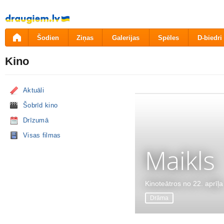
Pāriet
uz
saturu
Šodien
Ziņas
Galerijas
Spēles
D-biedri
Kino
Aktuāli
Šobrīd kino
Drīzumā
Visas filmas
Maikls
Kinoteātros no 22. aprīļa
Drāma