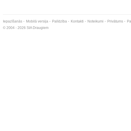
Iepazīšanās
Mobilā versija
Palīdzība
Kontakti
Noteikumi
Privātums
Pa
© 2004 - 2026 SIA Draugiem