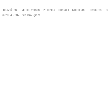
Iepazīšanās
Mobilā versija
Palīdzība
Kontakti
Noteikumi
Privātums
Pa
© 2004 - 2026 SIA Draugiem