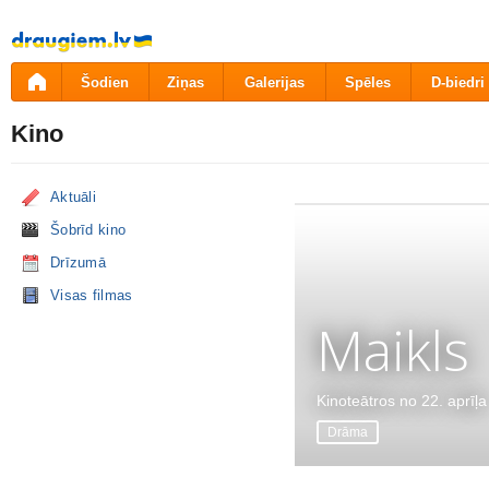
Pāriet
uz
saturu
Šodien
Ziņas
Galerijas
Spēles
D-biedri
Kino
Aktuāli
Šobrīd kino
Drīzumā
Visas filmas
Maikls
Kinoteātros no 22. aprīļa
Drāma