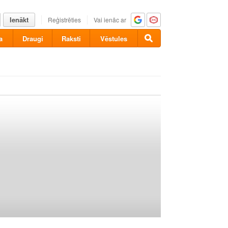
Ienākt
Reģistrēties
Vai ienāc ar
a
Draugi
Raksti
Vēstules