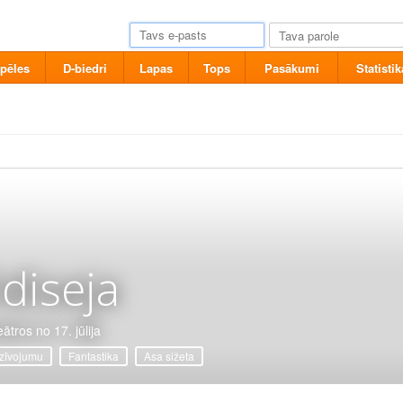
pēles
D-biedri
Lapas
Tops
Pasākumi
Statistik
diseja
ātros no 17. jūlija
zīvojumu
Fantastika
Asa sižeta