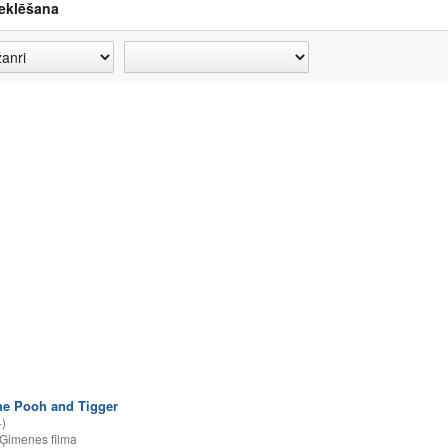
eklēšana
he Pooh and Tigger
)
Ģimenes filma