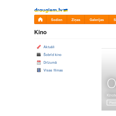
Pāriet
uz
saturu
Šodien
Ziņas
Galerijas
S
Kino
Aktuāli
Šobrīd kino
Drīzumā
Visas filmas
O
Kinote
Pied