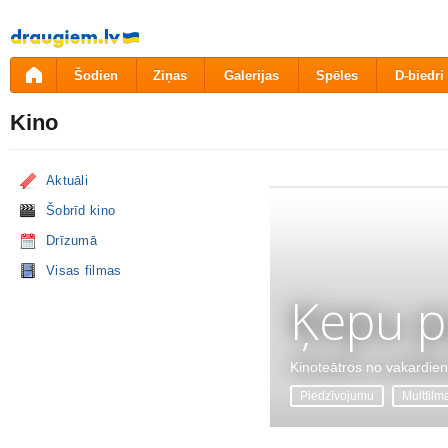
Pāriet
uz
saturu
Šodien
Ziņas
Galerijas
Spēles
D-biedri
Kino
Aktuāli
Šobrīd kino
Drīzumā
Visas filmas
Ķepu p
Kinoteātros no vakardie
Piedzīvojumu
Multfilm