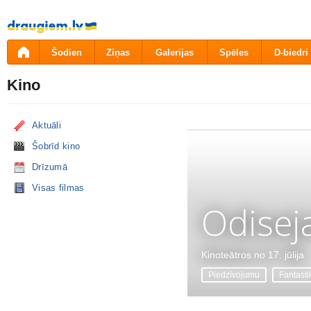
Pāriet
uz
saturu
Šodien
Ziņas
Galerijas
Spēles
D-biedri
Kino
Aktuāli
Šobrīd kino
Drīzumā
Visas filmas
Odisej
Kinoteātros no 17. jūlija
Piedzīvojumu
Fantasti