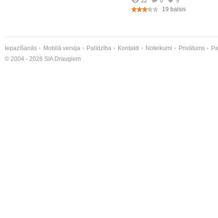
22
0
5
19 balsis
Iepazīšanās
Mobilā versija
Palīdzība
Kontakti
Noteikumi
Privātums
Pa
© 2004 - 2026 SIA Draugiem