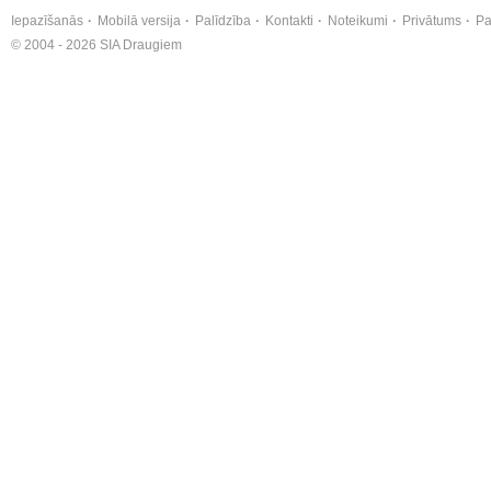
Iepazīšanās
Mobilā versija
Palīdzība
Kontakti
Noteikumi
Privātums
Pa
© 2004 - 2026 SIA Draugiem