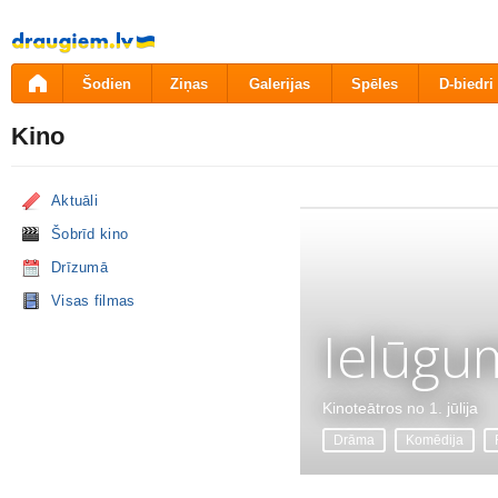
Pāriet
uz
saturu
Šodien
Ziņas
Galerijas
Spēles
D-biedri
Kino
Aktuāli
Šobrīd kino
Drīzumā
Visas filmas
Ielūgu
Kinoteātros no 1. jūlija
Drāma
Komēdija