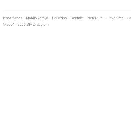
Iepazīšanās
Mobilā versija
Palīdzība
Kontakti
Noteikumi
Privātums
Pa
© 2004 - 2026 SIA Draugiem