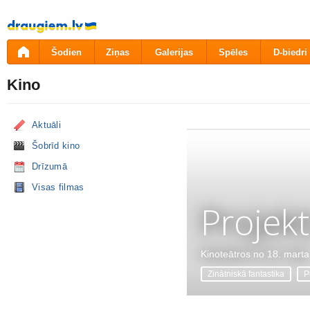
Pāriet
uz
saturu
Šodien
Ziņas
Galerijas
Spēles
D-biedri
Kino
Aktuāli
Šobrīd kino
Drīzumā
Visas filmas
Projekt
Kinoteātros no 18. marta
Zinātniskā fantastika
P