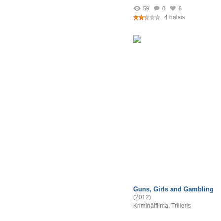
59
0
6
4 balsis
Guns, Girls and Gambling
(2012)
Kriminālfilma
,
Trilleris