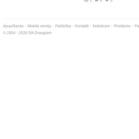
2
0
0
Iepazīšanās
Mobilā versija
Palīdzība
Kontakti
Noteikumi
Privātums
Pa
© 2004 - 2026 SIA Draugiem