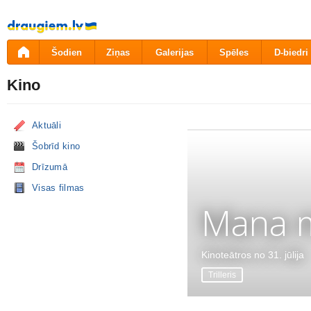
Pāriet
uz
saturu
Šodien
Ziņas
Galerijas
Spēles
D-biedri
Kino
Aktuāli
Šobrīd kino
Drīzumā
Visas filmas
Mana m
Kinoteātros no 31. jūlija
Trilleris