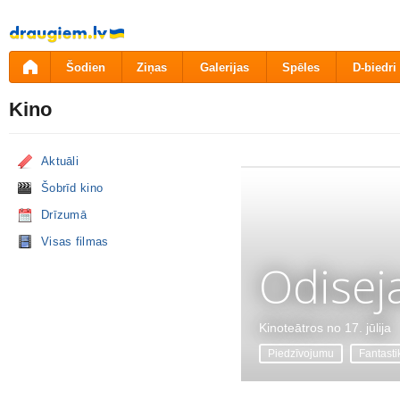
Pāriet
uz
saturu
Šodien
Ziņas
Galerijas
Spēles
D-biedri
Kino
Aktuāli
Šobrīd kino
Drīzumā
Visas filmas
Odisej
Kinoteātros no 17. jūlija
Piedzīvojumu
Fantasti