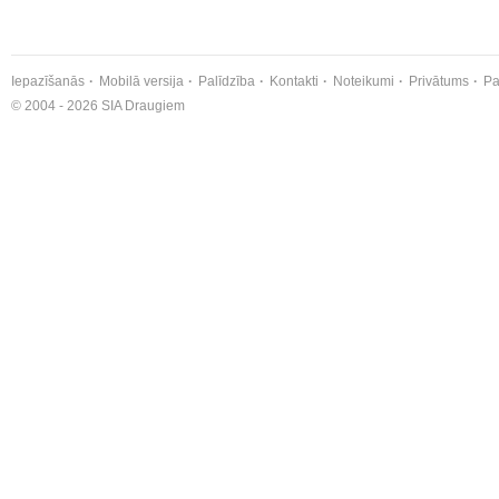
Iepazīšanās
Mobilā versija
Palīdzība
Kontakti
Noteikumi
Privātums
Pa
© 2004 - 2026 SIA Draugiem