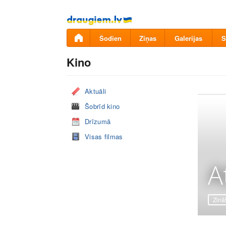
Pāriet
uz
saturu
Šodien
Ziņas
Galerijas
S
Kino
Aktuāli
Šobrīd kino
Drīzumā
Visas filmas
A
Zinā