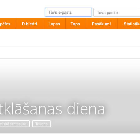
pēles
D-biedri
Lapas
Tops
Pasākumi
Statistik
tklāšanas diena
tniskā fantastika
Trilleris