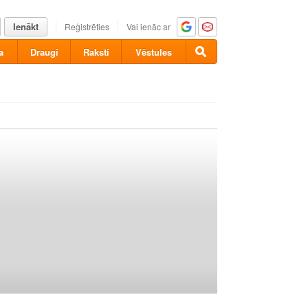
Ienākt
Reģistrēties
Vai ienāc ar
a
Draugi
Raksti
Vēstules