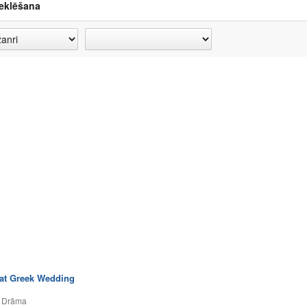
eklēšana
at Greek Wedding
,
Drāma