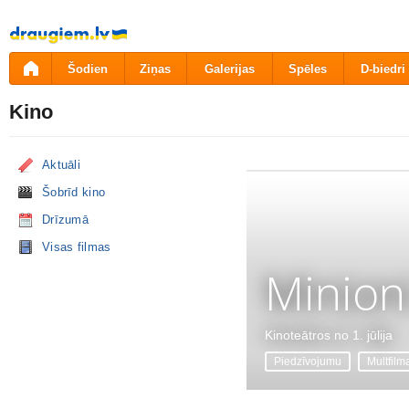
Pāriet
uz
saturu
Šodien
Ziņas
Galerijas
Spēles
D-biedri
Kino
Aktuāli
Šobrīd kino
Drīzumā
Visas filmas
Minion
Kinoteātros no 1. jūlija
Piedzīvojumu
Multfilm