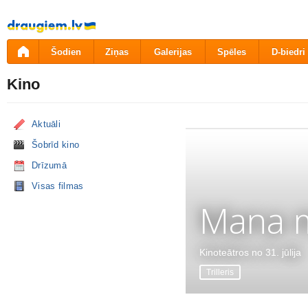
Pāriet
uz
saturu
Šodien
Ziņas
Galerijas
Spēles
D-biedri
Kino
Aktuāli
Šobrīd kino
Drīzumā
Visas filmas
Mana m
Kinoteātros no 31. jūlija
Trilleris