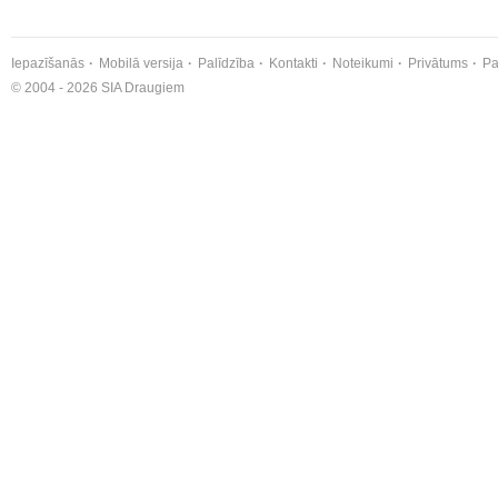
Iepazīšanās
Mobilā versija
Palīdzība
Kontakti
Noteikumi
Privātums
Pa
© 2004 - 2026 SIA Draugiem