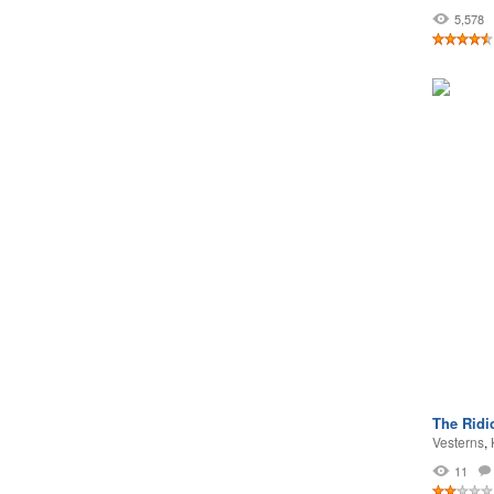
5,578
The Ridi
Vesterns
,
11