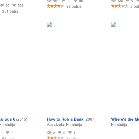
484
11
98
120
0
20
592
38 balsis
7 bal
351 balss
culous 6
How to Rob a Bank
Where's the M
(2015)
(2007)
Komēdija
Asa sižeta
,
Komēdija
Komēdija
1
1
2
0
1
5 balsis
2 balsis