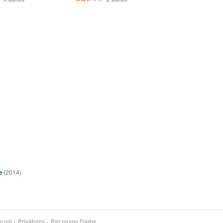
e
(2014)
kumi
Privātums
Par mums
Darbs