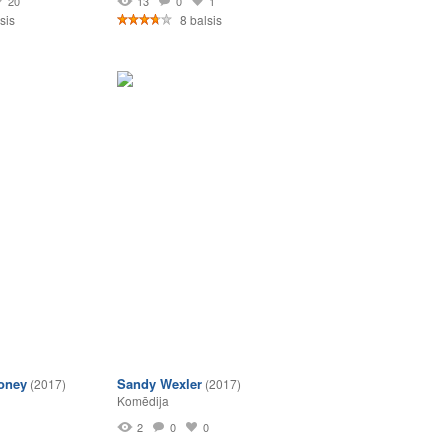
20
13
0
1
sis
8 balsis
oney
Sandy Wexler
(2017)
(2017)
Komēdija
2
0
0