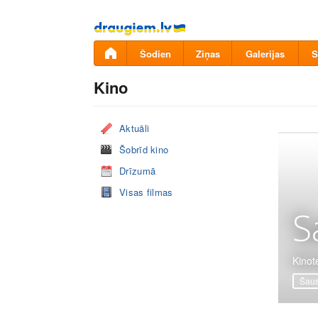
Pāriet
uz
saturu
Šodien
Ziņas
Galerijas
S
Kino
Aktuāli
Šobrīd kino
Drīzumā
Visas filmas
S
Kinot
Šaus