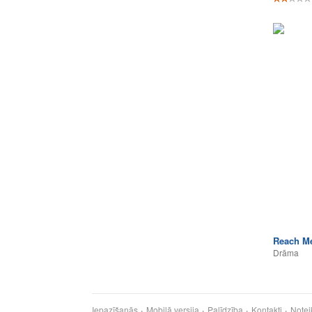
Reach M
Drāma
Iepazīšanās
Mobilā versija
Palīdzība
Kontakti
Notei