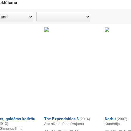
eklēšana
s, gaidāms kotlešu
The Expendables 3
Norbit
(2014)
(2007)
2013)
Asa sižeta
,
Piedzīvojumu
Komēdija
Ģimenes filma