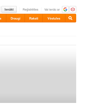
Ienākt
Reģistrēties
Vai ienāc ar
a
Draugi
Raksti
Vēstules