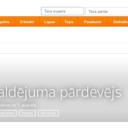
pēles
D-biedri
Lapas
Tops
Pasākumi
Statistik
aldējuma pārdevējs
eātros no 7. augusta
mu filma
Trilleris
Komēdija