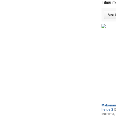
Filmu m
Mākoņain
lietus 2
(
Multfilma
,