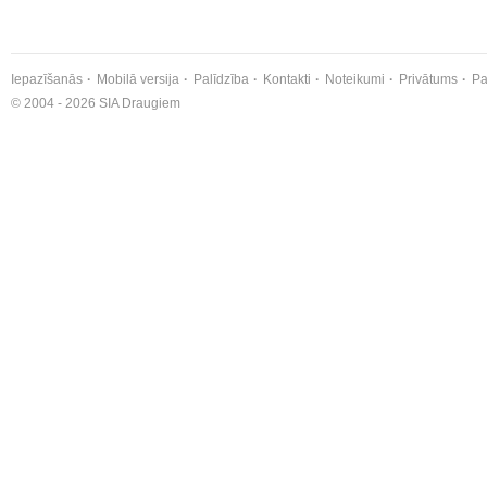
Iepazīšanās
Mobilā versija
Palīdzība
Kontakti
Noteikumi
Privātums
Pa
© 2004 - 2026 SIA Draugiem