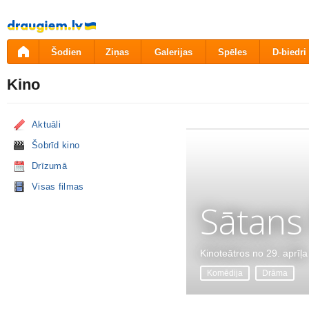
Pāriet
uz
saturu
Šodien
Ziņas
Galerijas
Spēles
D-biedri
Kino
Aktuāli
Šobrīd kino
Drīzumā
Visas filmas
Sātans
Kinoteātros no 29. aprīļa
Komēdija
Drāma