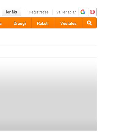
Ienākt
Reģistrēties
Vai ienāc ar
a
Draugi
Raksti
Vēstules