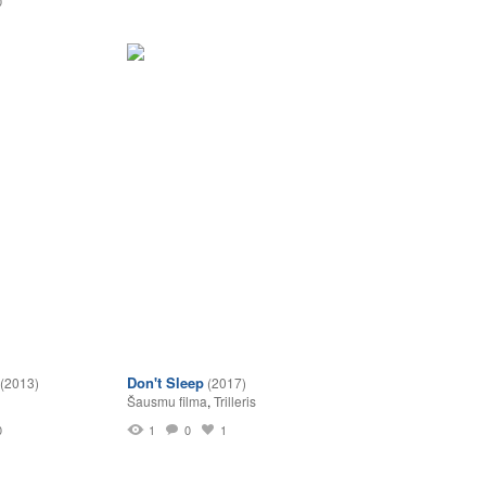
0
Don't Sleep
(2013)
(2017)
Šausmu filma
,
Trilleris
0
1
0
1