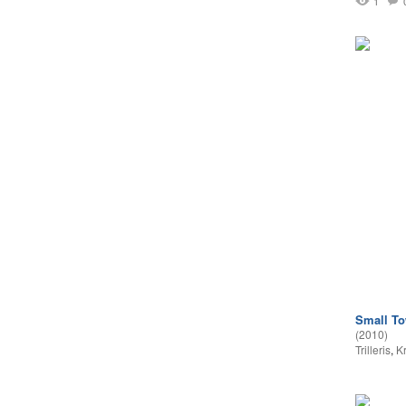
1
Small T
(2010)
Trilleris
,
Kr