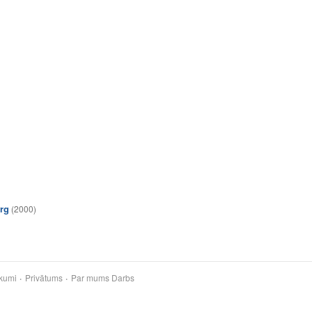
rg
(2000)
kumi
Privātums
Par mums
Darbs