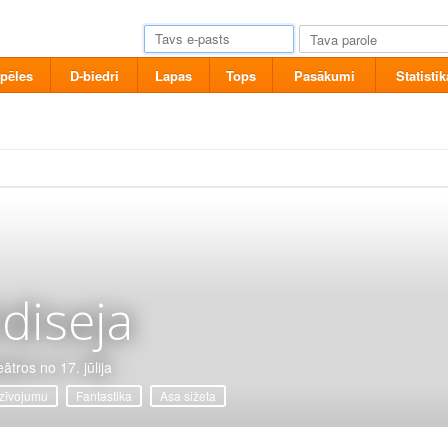
pēles
D-biedri
Lapas
Tops
Pasākumi
Statistik
diseja
ātros no 17. jūlija
zīvojumu
Fantastika
Asa sižeta