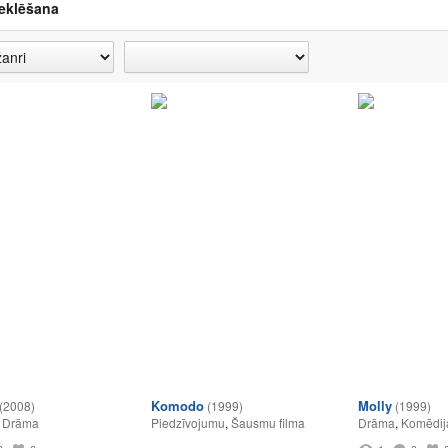
eklēšana
Komodo
Molly
(2008)
(1999)
(1999)
,
Drāma
Piedzīvojumu
,
Šausmu filma
Drāma
,
Komēdij