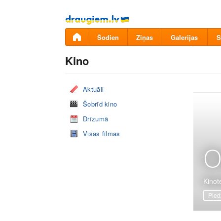
Pāriet
uz
saturu
Šodien
Ziņas
Galerijas
S
Kino
Aktuāli
Šobrīd kino
Drīzumā
Visas filmas
O
Kinote
Pied