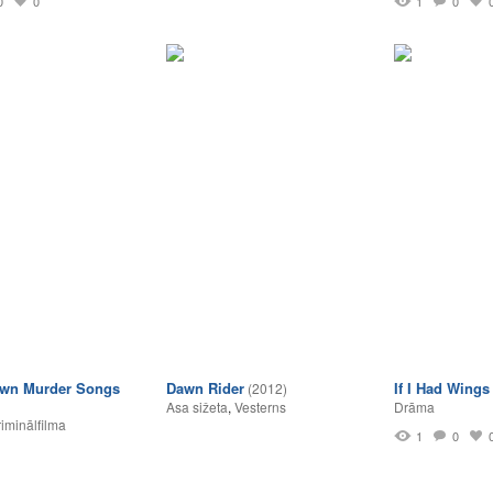
0
0
1
0
own Murder Songs
Dawn Rider
If I Had Wings
(2012)
Asa sižeta
,
Vesterns
Drāma
iminālfilma
1
0