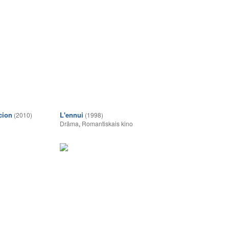
cion
L'ennui
(2010)
(1998)
Drāma
,
Romantiskais kino