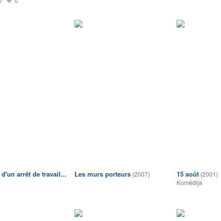
0
0
 d'un arrêt de travail...
Les murs porteurs
15 août
(2007)
(2001)
Komēdija