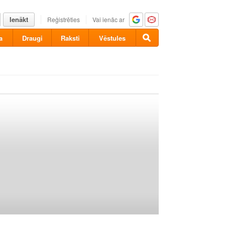
Ienākt
Reģistrēties
Vai ienāc ar
a
Draugi
Raksti
Vēstules