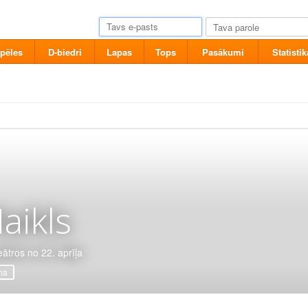
pēles
D-biedri
Lapas
Tops
Pasākumi
Statistik
aikls
eātros no 22. aprīļa
ma