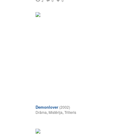
2
0
0
Demonlover
(2002)
Drāma
,
Mistērija
,
Trilleris