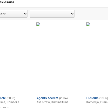
eklēšana
'été
Agents secrets
Ridicule
(2008)
(2004)
(1996)
ilma
,
Komēdija
Asa sižeta
,
Kriminālfilma
Komēdija
,
Drām