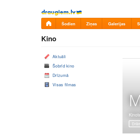
Pāriet
uz
saturu
Šodien
Ziņas
Galerijas
S
Kino
Aktuāli
Šobrīd kino
Drīzumā
Visas filmas
M
Kinot
Drā