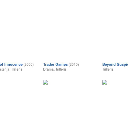
of Innocence
Trader Games
Beyond Suspi
(2000)
(2010)
stērija
,
Trilleris
Drāma
,
Trilleris
Trilleris