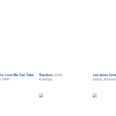
ho Love Me Can Take
Stardom
Les âmes fort
(2000)
(1998)
Komēdija
Drāma
,
Romanti