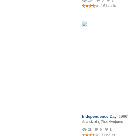
184
0
2
16 balsis
Independence Day
(1996)
Asa sižeta
,
Piedzīvojumu
38
0
8
31 balss