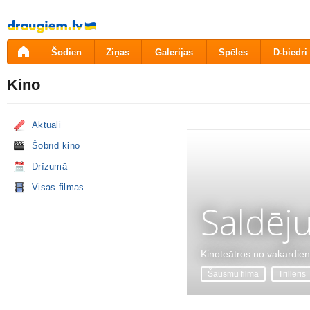
Pāriet
uz
saturu
Šodien
Ziņas
Galerijas
Spēles
D-biedri
Kino
Aktuāli
Šobrīd kino
Drīzumā
Visas filmas
Saldēj
Kinoteātros no vakardie
Šausmu filma
Trilleris