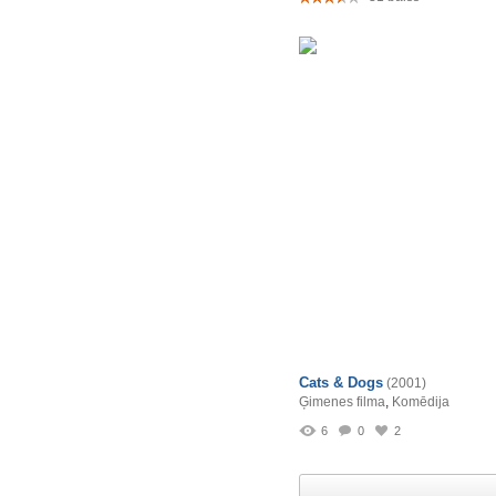
Cats & Dogs
(2001)
Ģimenes filma
,
Komēdija
6
0
2