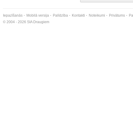
Iepazīšanās
Mobilā versija
Palīdzība
Kontakti
Noteikumi
Privātums
Pa
© 2004 - 2026 SIA Draugiem