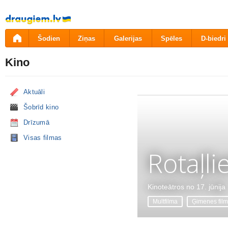
Pāriet
uz
saturu
Šodien
Ziņas
Galerijas
Spēles
D-biedri
Kino
Aktuāli
Šobrīd kino
Drīzumā
Visas filmas
Rotaļli
Kinoteātros no 17. jūnija
Multfilma
Ģimenes fil