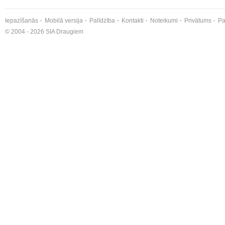
Iepazīšanās
Mobilā versija
Palīdzība
Kontakti
Noteikumi
Privātums
Pa
© 2004 - 2026 SIA Draugiem