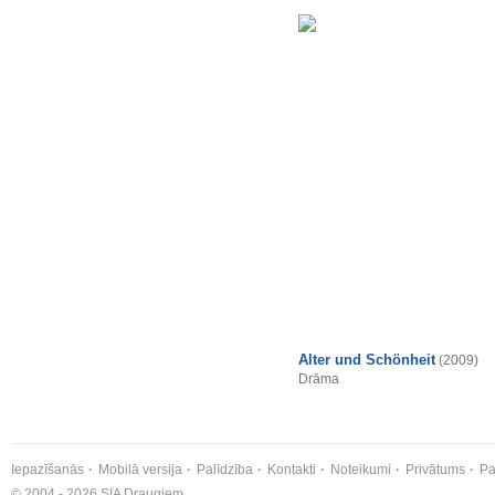
Alter und Schönheit
(2009)
Drāma
Iepazīšanās
Mobilā versija
Palīdzība
Kontakti
Noteikumi
Privātums
Pa
© 2004 - 2026 SIA Draugiem