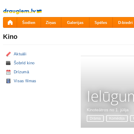
Pāriet
uz
saturu
Šodien
Ziņas
Galerijas
Spēles
D-biedri
Kino
Aktuāli
Šobrīd kino
Drīzumā
Visas filmas
Ielūgu
Kinoteātros no 1. jūlija
Drāma
Komēdija