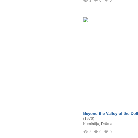
1
0
0
Beyond the Valley of the Dol
(1970)
Komēdija
,
Drāma
2
0
0