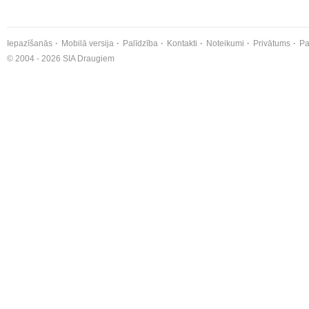
Iepazīšanās
Mobilā versija
Palīdzība
Kontakti
Noteikumi
Privātums
Pa
© 2004 - 2026 SIA Draugiem