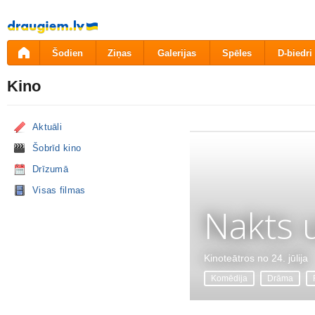
Pāriet
uz
saturu
Šodien
Ziņas
Galerijas
Spēles
D-biedri
Kino
Aktuāli
Šobrīd kino
Drīzumā
Visas filmas
Nakts 
Kinoteātros no 24. jūlija
Komēdija
Drāma