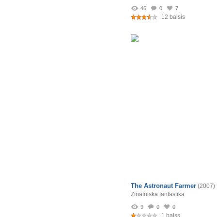
46
0
7
12 balsis
The Astronaut Farmer
(2007)
Zinātniskā fantastika
9
0
0
1 balss