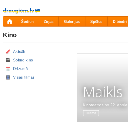
Pāriet
uz
saturu
Šodien
Ziņas
Galerijas
Spēles
D-biedri
Kino
Aktuāli
Šobrīd kino
Drīzumā
Visas filmas
Maikls
Kinoteātros no 22. aprīļa
Drāma