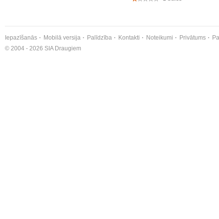
Iepazīšanās
Mobilā versija
Palīdzība
Kontakti
Noteikumi
Privātums
Pa
© 2004 - 2026 SIA Draugiem