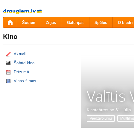
Pāriet
uz
saturu
Šodien
Ziņas
Galerijas
Spēles
D-biedri
Kino
Aktuāli
Šobrīd kino
Drīzumā
Visas filmas
Valītis
Kinoteātros no 31. jūlija
Piedzīvojumu
Multfilm