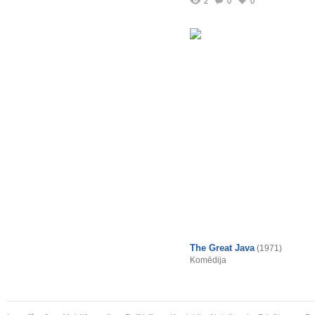
2
0
0
The Great Java
(1971)
Komēdija