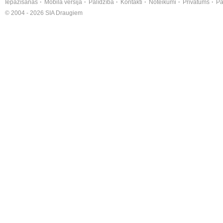
Iepazīšanās
Mobilā versija
Palīdzība
Kontakti
Noteikumi
Privātums
Pa
© 2004 - 2026 SIA Draugiem