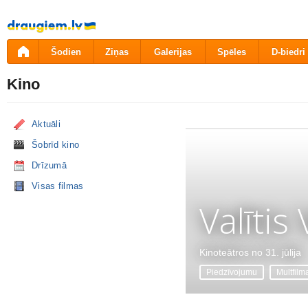
Pāriet
uz
saturu
Šodien
Ziņas
Galerijas
Spēles
D-biedri
Kino
Aktuāli
Šobrīd kino
Drīzumā
Visas filmas
Valītis
Kinoteātros no 31. jūlija
Piedzīvojumu
Multfilm