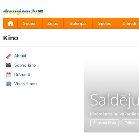
Pāriet
uz
saturu
Šodien
Ziņas
Galerijas
Spēles
D-biedri
Kino
Aktuāli
Šobrīd kino
Drīzumā
Visas filmas
Saldēj
Kinoteātros no vakardie
Šausmu filma
Trilleris