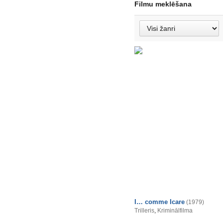
Filmu meklēšana
I… comme Icare
(1979)
Trilleris
,
Kriminālfilma