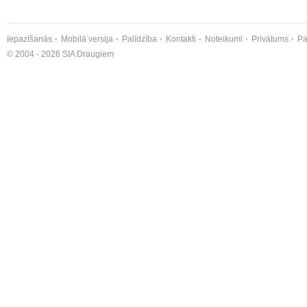
Iepazīšanās
Mobilā versija
Palīdzība
Kontakti
Noteikumi
Privātums
Pa
© 2004 - 2026 SIA Draugiem