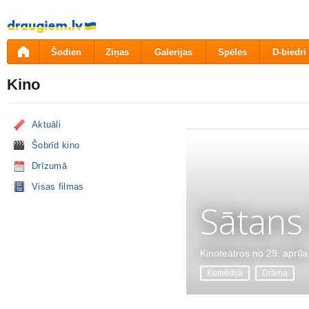
Pāriet
uz
saturu
Šodien
Ziņas
Galerijas
Spēles
D-biedri
Kino
Aktuāli
Šobrīd kino
Drīzumā
Visas filmas
Sātans
Kinoteātros no 29. aprīļa
Komēdija
Drāma