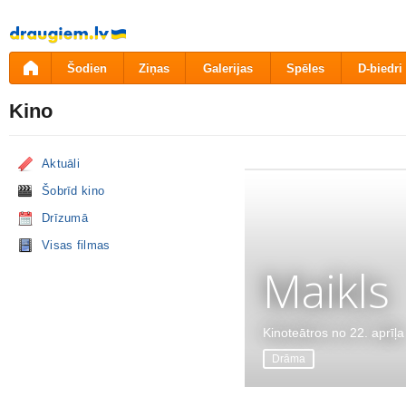
Pāriet
uz
saturu
Šodien
Ziņas
Galerijas
Spēles
D-biedri
Kino
Aktuāli
Šobrīd kino
Drīzumā
Visas filmas
Maikls
Kinoteātros no 22. aprīļa
Drāma