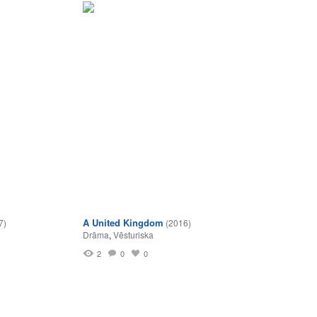
A United Kingdom
7)
(2016)
Drāma
,
Vēsturiska
2
0
0