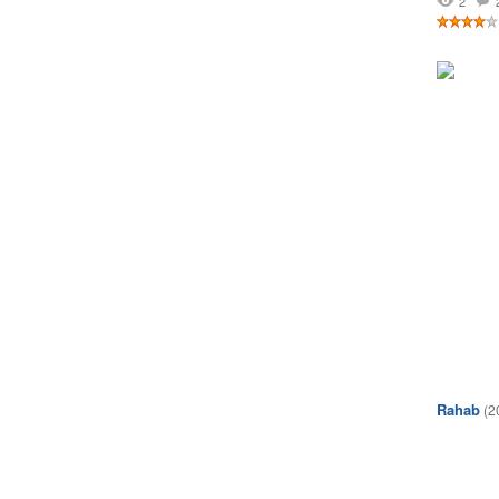
2
Rahab
(2