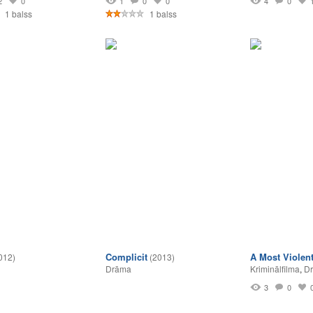
2
0
1
0
0
4
0
1 balss
1 balss
Complicit
A Most Violent
012)
(2013)
Drāma
Kriminālfilma
,
D
3
0