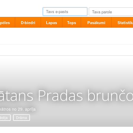
pēles
D-biedri
Lapas
Tops
Pasākumi
Statistik
ātans Pradas brunčo
eātros no 29. aprīļa
dija
Drāma