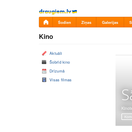
Pāriet
uz
saturu
Šodien
Ziņas
Galerijas
S
Kino
Aktuāli
Šobrīd kino
Drīzumā
Visas filmas
S
Kinot
Komē