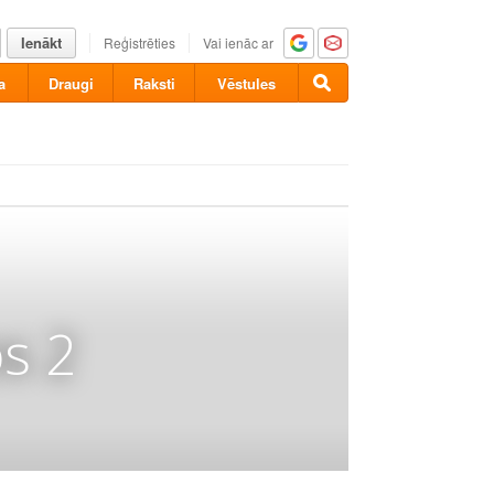
Ienākt
Reģistrēties
Vai ienāc ar
a
Draugi
Raksti
Vēstules
s 2