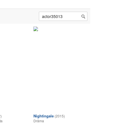
Nightingale
)
(2015)
ta
Drāma