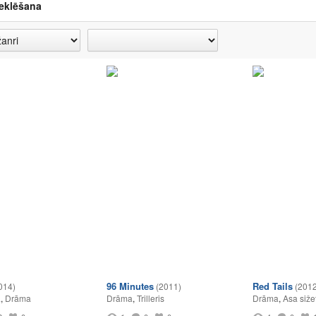
eklēšana
96 Minutes
Red Tails
014)
(2011)
(2012
a
,
Drāma
Drāma
,
Trilleris
Drāma
,
Asa siže