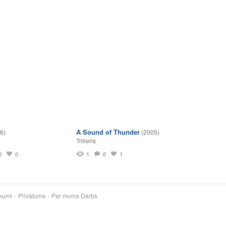
A Sound of Thunder
6)
(2005)
Trilleris
0
0
1
0
1
kumi
Privātums
Par mums
Darbs