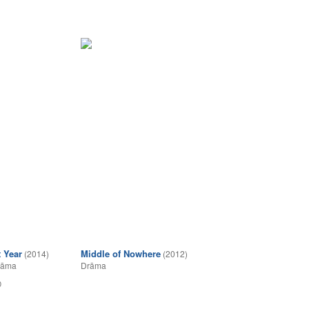
1
 Year
Middle of Nowhere
(2014)
(2012)
rāma
Drāma
0