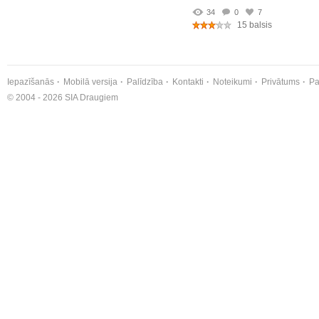
34
0
7
15 balsis
Iepazīšanās
Mobilā versija
Palīdzība
Kontakti
Noteikumi
Privātums
Pa
© 2004 - 2026 SIA Draugiem