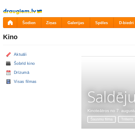
Pāriet
uz
saturu
Šodien
Ziņas
Galerijas
Spēles
D-biedri
Kino
Aktuāli
Šobrīd kino
Drīzumā
Visas filmas
Saldēj
Kinoteātros no 7. august
Šausmu filma
Trilleris