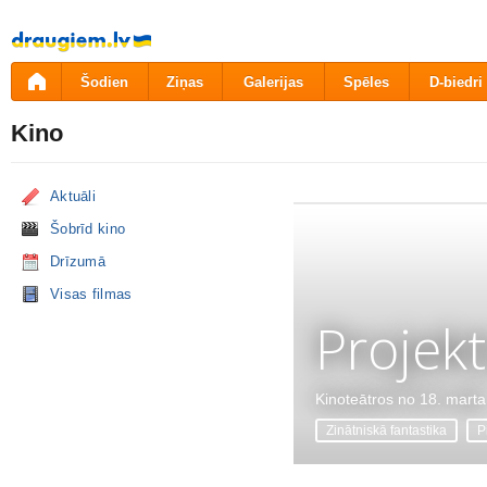
Pāriet
uz
saturu
Šodien
Ziņas
Galerijas
Spēles
D-biedri
Kino
Aktuāli
Šobrīd kino
Drīzumā
Visas filmas
Projekt
Kinoteātros no 18. marta
Zinātniskā fantastika
P