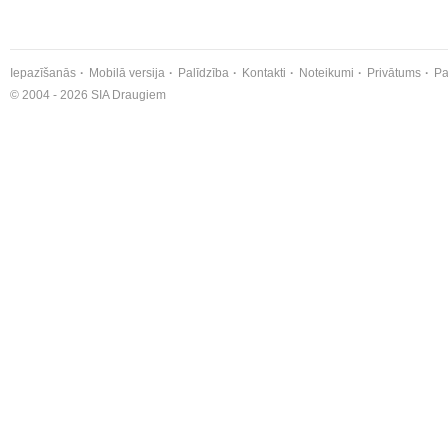
Iepazīšanās
Mobilā versija
Palīdzība
Kontakti
Noteikumi
Privātums
Pa
© 2004 - 2026 SIA Draugiem