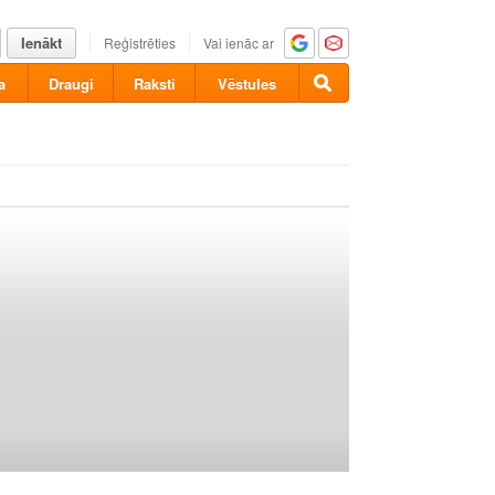
Ienākt
Reģistrēties
Vai ienāc ar
a
Draugi
Raksti
Vēstules