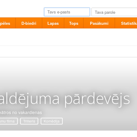
pēles
D-biedri
Lapas
Tops
Pasākumi
Statistik
aldējuma pārdevējs
eātros no vakardienas
mu filma
Trilleris
Komēdija