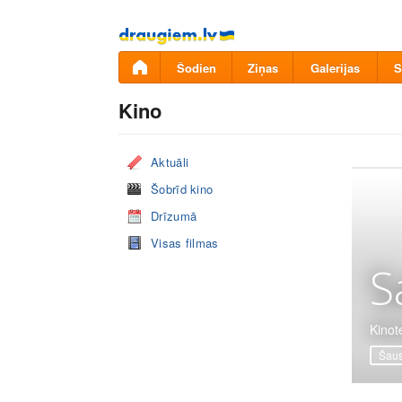
Pāriet
uz
saturu
Šodien
Ziņas
Galerijas
S
Kino
Aktuāli
Šobrīd kino
Drīzumā
Visas filmas
S
Kinot
Šaus