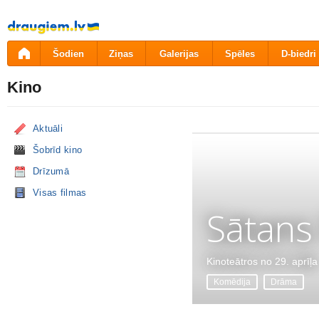
Pāriet
uz
saturu
Šodien
Ziņas
Galerijas
Spēles
D-biedri
Kino
Aktuāli
Šobrīd kino
Drīzumā
Visas filmas
Sātans
Kinoteātros no 29. aprīļa
Komēdija
Drāma