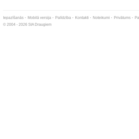
Iepazīšanās
Mobilā versija
Palīdzība
Kontakti
Noteikumi
Privātums
Pa
© 2004 - 2026 SIA Draugiem