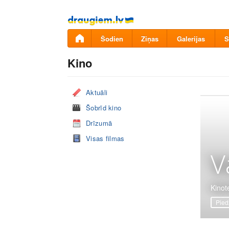
Pāriet
uz
saturu
Šodien
Ziņas
Galerijas
S
Kino
Aktuāli
Šobrīd kino
Drīzumā
Visas filmas
V
Kinote
Pied