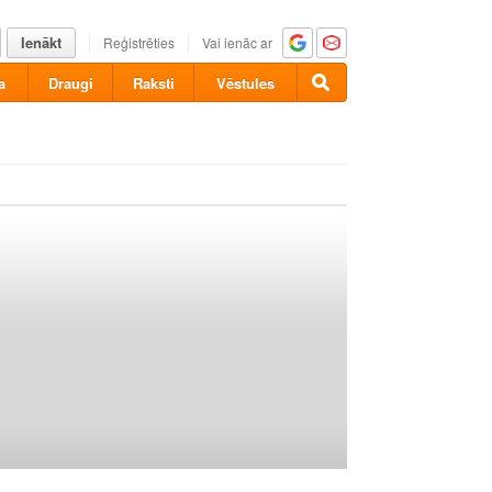
Ienākt
Reģistrēties
Vai ienāc ar
a
Draugi
Raksti
Vēstules