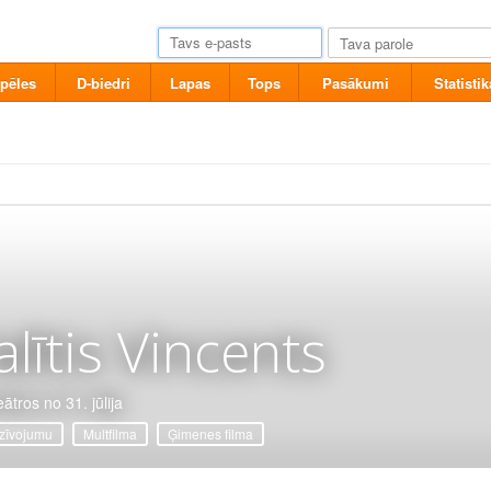
pēles
D-biedri
Lapas
Tops
Pasākumi
Statistik
alītis Vincents
ātros no 31. jūlija
zīvojumu
Multfilma
Ģimenes filma