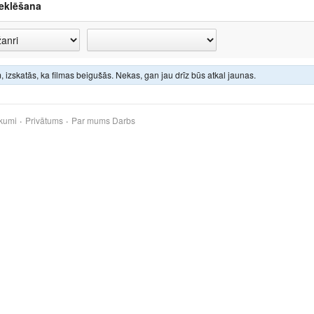
eklēšana
 izskatās, ka filmas beigušās. Nekas, gan jau drīz būs atkal jaunas.
kumi
Privātums
Par mums
Darbs