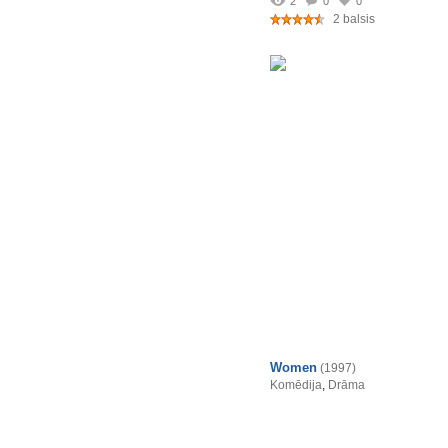
2
0
0
2 balsis
Women
(1997)
Komēdija
,
Drāma