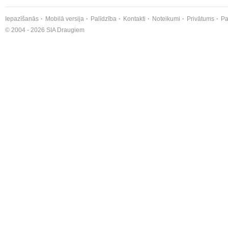
Iepazīšanās
Mobilā versija
Palīdzība
Kontakti
Noteikumi
Privātums
Pa
© 2004 - 2026 SIA Draugiem