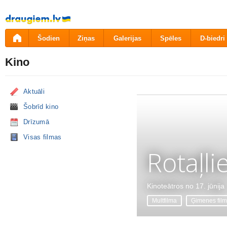
Pāriet
uz
saturu
Šodien
Ziņas
Galerijas
Spēles
D-biedri
Kino
Aktuāli
Šobrīd kino
Drīzumā
Visas filmas
Rotaļli
Kinoteātros no 17. jūnija
Multfilma
Ģimenes fil