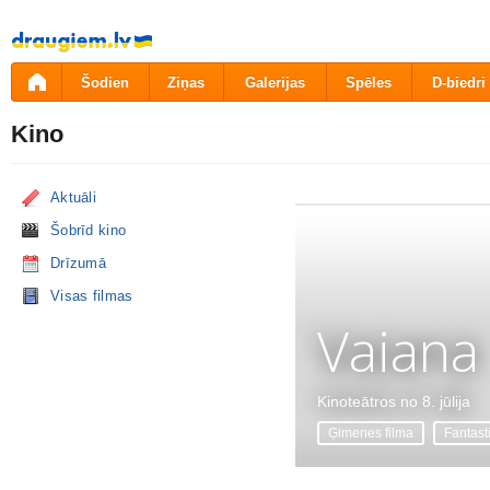
Pāriet
uz
saturu
Šodien
Ziņas
Galerijas
Spēles
D-biedri
Kino
Aktuāli
Šobrīd kino
Drīzumā
Visas filmas
Vaiana
Kinoteātros no 8. jūlija
Ģimenes filma
Fantast