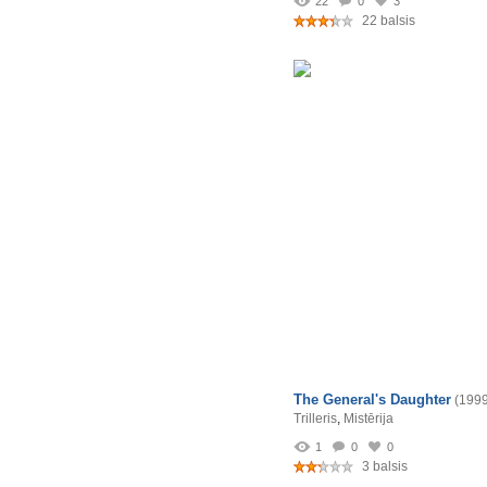
22
0
3
22 balsis
The General's Daughter
(1999
Trilleris
,
Mistērija
1
0
0
3 balsis