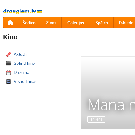
Pāriet
uz
saturu
Šodien
Ziņas
Galerijas
Spēles
D-biedri
Kino
Aktuāli
Šobrīd kino
Drīzumā
Visas filmas
Mana m
Trilleris