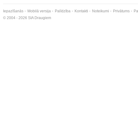
Iepazīšanās
Mobilā versija
Palīdzība
Kontakti
Noteikumi
Privātums
Pa
© 2004 - 2026 SIA Draugiem