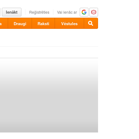
Ienākt
Reģistrēties
Vai ienāc ar
a
Draugi
Raksti
Vēstules