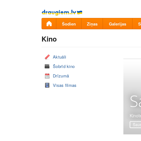
Pāriet
uz
saturu
Šodien
Ziņas
Galerijas
S
Kino
Aktuāli
Šobrīd kino
Drīzumā
Visas filmas
S
Kinot
Šaus