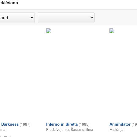
eklēšana
f Darkness
Inferno in diretta
Annihilator
(1987)
(1985)
(19
lma
Piedzīvojumu
,
Šausmu filma
Mistērija