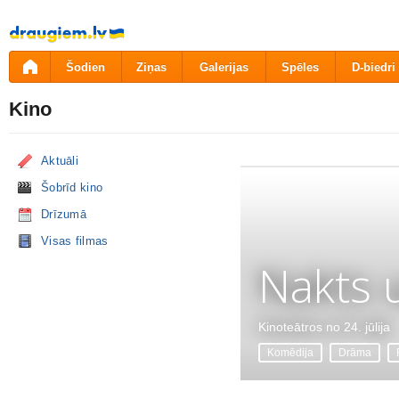
Pāriet
uz
saturu
Šodien
Ziņas
Galerijas
Spēles
D-biedri
Kino
Aktuāli
Šobrīd kino
Drīzumā
Visas filmas
Nakts 
Kinoteātros no 24. jūlija
Komēdija
Drāma