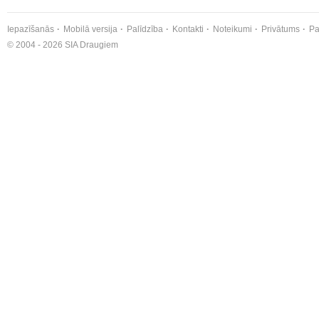
Iepazīšanās
Mobilā versija
Palīdzība
Kontakti
Noteikumi
Privātums
Pa
© 2004 - 2026 SIA Draugiem