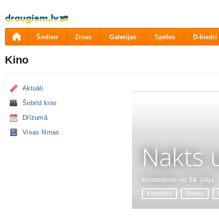
Pāriet
uz
saturu
Šodien
Ziņas
Galerijas
Spēles
D-biedri
Kino
Aktuāli
Šobrīd kino
Drīzumā
Visas filmas
Nakts 
Kinoteātros no 24. jūlija
Komēdija
Drāma