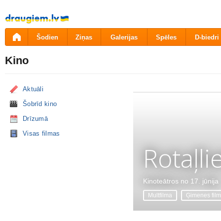
Pāriet
uz
saturu
Šodien
Ziņas
Galerijas
Spēles
D-biedri
Kino
Aktuāli
Šobrīd kino
Drīzumā
Visas filmas
Rotaļli
Kinoteātros no 17. jūnija
Multfilma
Ģimenes fil