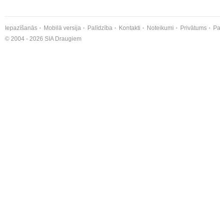
Iepazīšanās
Mobilā versija
Palīdzība
Kontakti
Noteikumi
Privātums
Pa
© 2004 - 2026 SIA Draugiem