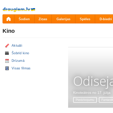
Pāriet
uz
saturu
Šodien
Ziņas
Galerijas
Spēles
D-biedri
Kino
Aktuāli
Šobrīd kino
Drīzumā
Visas filmas
Odisej
Kinoteātros no 17. jūlija
Piedzīvojumu
Fantasti