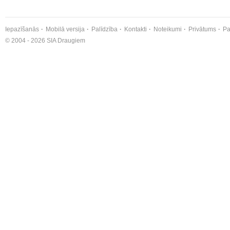
Iepazīšanās
Mobilā versija
Palīdzība
Kontakti
Noteikumi
Privātums
Pa
© 2004 - 2026 SIA Draugiem