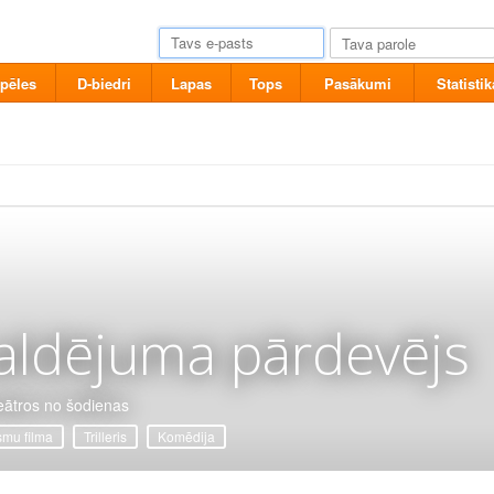
pēles
D-biedri
Lapas
Tops
Pasākumi
Statistik
aldējuma pārdevējs
eātros no šodienas
mu filma
Trilleris
Komēdija