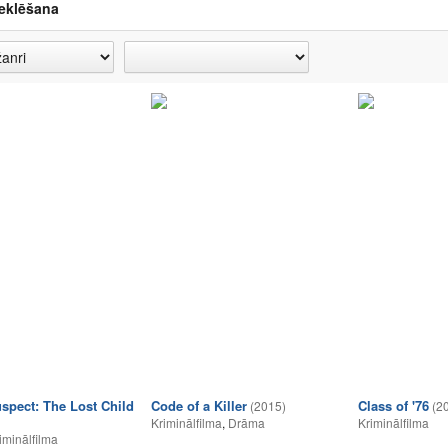
eklēšana
spect: The Lost Child
Code of a Killer
Class of '76
(2015)
(2
Kriminālfilma
,
Drāma
Kriminālfilma
iminālfilma