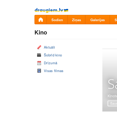
Pāriet
uz
saturu
Šodien
Ziņas
Galerijas
S
Kino
Aktuāli
Šobrīd kino
Drīzumā
Visas filmas
S
Kinot
Šaus