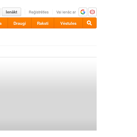
Ienākt
Reģistrēties
Vai ienāc ar
a
Draugi
Raksti
Vēstules