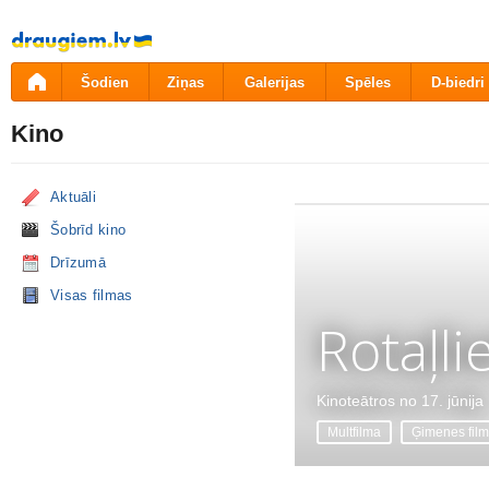
Pāriet
uz
saturu
Šodien
Ziņas
Galerijas
Spēles
D-biedri
Kino
Aktuāli
Šobrīd kino
Drīzumā
Visas filmas
Rotaļli
Kinoteātros no 17. jūnija
Multfilma
Ģimenes fil