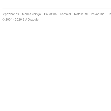
Iepazīšanās
Mobilā versija
Palīdzība
Kontakti
Noteikumi
Privātums
Pa
© 2004 - 2026 SIA Draugiem