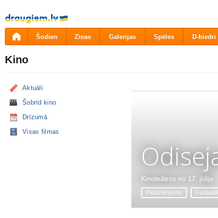
Pāriet
uz
saturu
Šodien
Ziņas
Galerijas
Spēles
D-biedri
Kino
Aktuāli
Šobrīd kino
Drīzumā
Visas filmas
Odisej
Kinoteātros no 17. jūlija
Piedzīvojumu
Fantasti