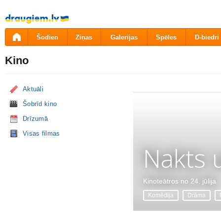
Pāriet
uz
saturu
Šodien
Ziņas
Galerijas
Spēles
D-biedri
Kino
Aktuāli
Šobrīd kino
Drīzumā
Visas filmas
Nakts 
Kinoteātros no 24. jūlija
Komēdija
Drāma