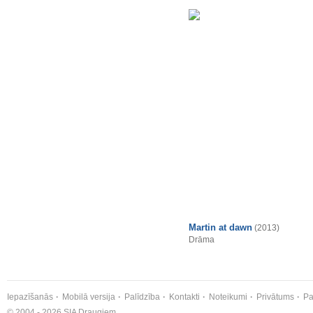
Martin at dawn
(2013)
Drāma
Iepazīšanās
Mobilā versija
Palīdzība
Kontakti
Noteikumi
Privātums
Pa
© 2004 - 2026 SIA Draugiem