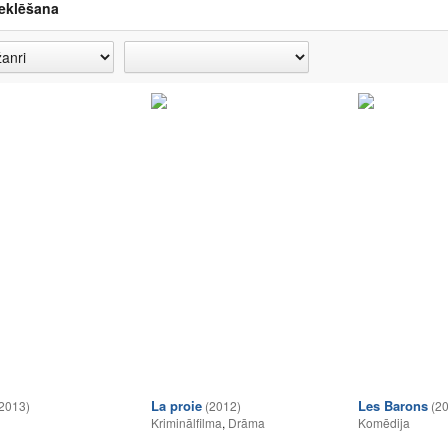
eklēšana
La proie
Les Barons
2013)
(2012)
(2
Kriminālfilma
,
Drāma
Komēdija