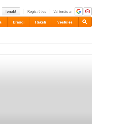
Ienākt
Reģistrēties
Vai ienāc ar
a
Draugi
Raksti
Vēstules