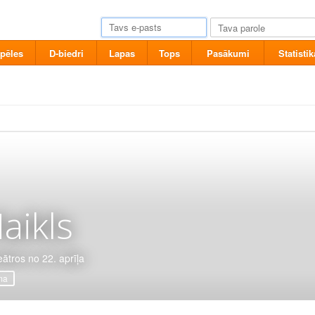
pēles
D-biedri
Lapas
Tops
Pasākumi
Statistik
aikls
eātros no 22. aprīļa
ma