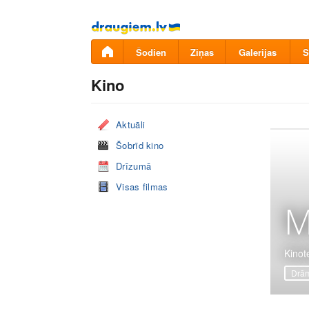
Pāriet
uz
saturu
Šodien
Ziņas
Galerijas
S
Kino
Aktuāli
Šobrīd kino
Drīzumā
Visas filmas
M
Kinot
Drā